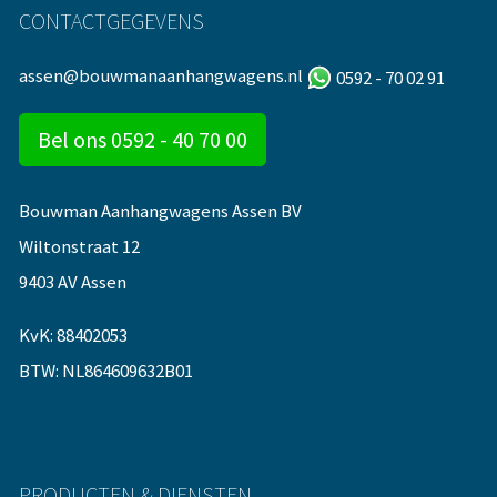
CONTACTGEGEVENS
assen@bouwmanaanhangwagens.nl
0592 - 70 02 91
Bel ons 0592 - 40 70 00
Bouwman Aanhangwagens Assen BV
Wiltonstraat 12
9403 AV Assen
KvK: 88402053
BTW: NL864609632B01
PRODUCTEN & DIENSTEN