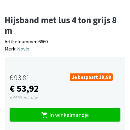
Hijsband met lus 4 ton grijs 8
m
Artikelnummer: 6660
Merk:
Novio
€ 93,81
Je bespaart 39,89
€ 53,92
€ 44,56
excl. btw
shopping_cart
In winkelmandje