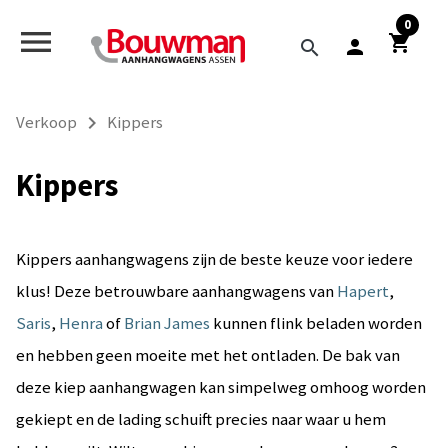
0
menu
shopping_cart
person
search
navigate_next
Verkoop
Kippers
Kippers
Kippers aanhangwagens zijn de beste keuze voor iedere
klus! Deze betrouwbare aanhangwagens van
Hapert
,
Saris
,
Henra
of
Brian James
kunnen flink beladen worden
en hebben geen moeite met het ontladen. De bak van
deze kiep aanhangwagen kan simpelweg omhoog worden
gekiept en de lading schuift precies naar waar u hem