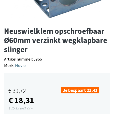
Neuswielklem opschroefbaar
Ø60mm verzinkt wegklapbare
slinger
Artikelnummer: 5966
Merk:
Novio
€ 39,72
Je bespaart 21,41
€ 18,31
€ 15,13
excl. btw