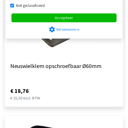
Niet geclassificeerd
Accepteer
settings
Stel voorkeuren in
Neuswielklem opschroefbaar Ø60mm
€ 18,76
€ 15,50 excl. BTW