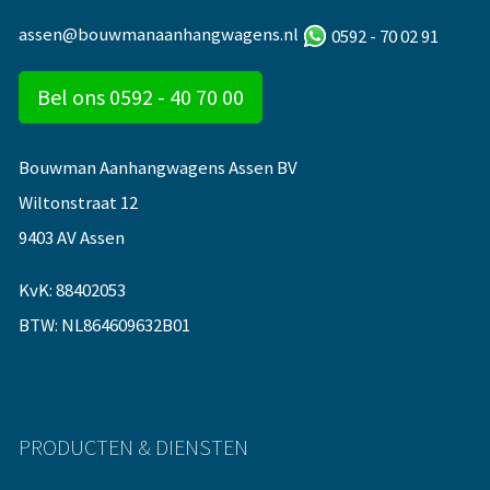
assen@bouwmanaanhangwagens.nl
0592 - 70 02 91
Bel ons 0592 - 40 70 00
Bouwman Aanhangwagens Assen BV
Wiltonstraat 12
9403 AV Assen
KvK: 88402053
BTW: NL864609632B01
PRODUCTEN & DIENSTEN