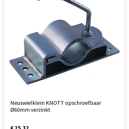
Neuswielklem KNOTT opschroefbaar
Ø60mm verzinkt
€ 25,32