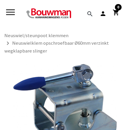


0
menu
shopping_cart
person
search
Neuswiel/steunpoot klemmen
navigate_next
Neuswielklem opschroefbaar Ø60mm verzinkt
wegklapbare slinger