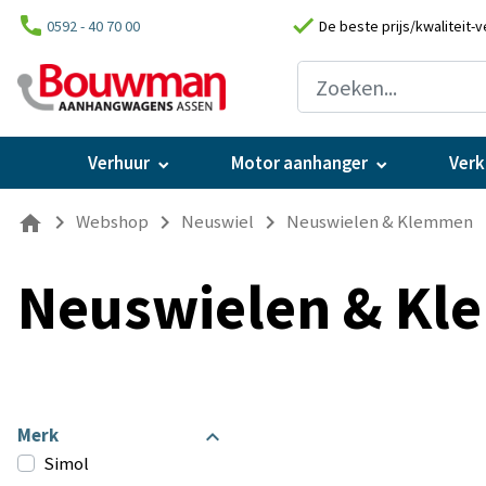
phone
check
0592 - 40 70 00
De beste prijs/kwaliteit-
Verhuur
Motor aanhanger
Ver
navigate_next
navigate_next
navigate_next
Webshop
Neuswiel
Neuswielen & Klemmen
home
Neuswielen & K
Merk
Simol