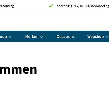
check
verhouding
Beoordeling: 9,7/10 -
837 beoordelin
koop
Merken
Occasions
Webshop
lemmen