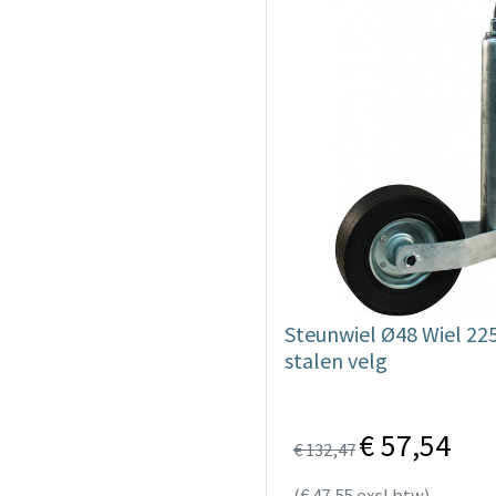
Steunwiel Ø48 Wiel 2
stalen velg
€ 57,54
€ 132,47
(€ 47,55 excl btw)