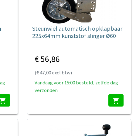
n
Steunwiel automatisch opklapbaar
225x64mm kunststof slinger Ø60
€ 56,86
(€ 47,00 excl btw)
dag
Vandaag voor 15:00 besteld, zelfde dag
verzonden
hopping_cart
shopping_cart