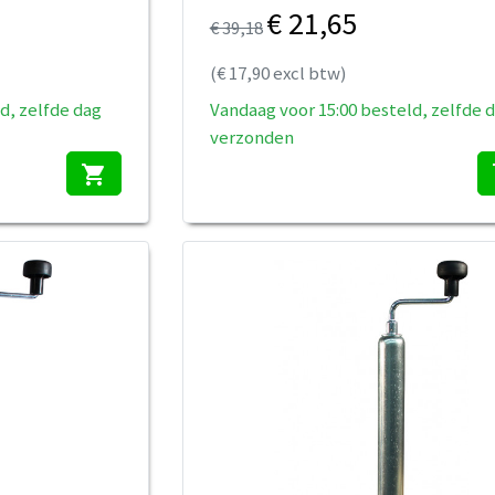
€ 21,65
€ 39,18
(€ 17,90 excl btw)
d, zelfde dag
Vandaag voor 15:00 besteld, zelfde 
verzonden
shopping_cart
s