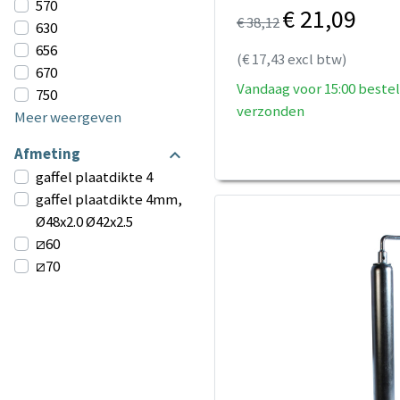
570
€ 21,09
€ 38,12
630
656
(€ 17,43 excl btw)
670
Vandaag voor 15:00 bestel
750
verzonden
Meer weergeven
Afmeting
gaffel plaatdikte 4
gaffel plaatdikte 4mm,
Ø48x2.0 Ø42x2.5
⧄60
⧄70