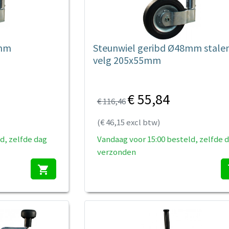
8mm
Steunwiel geribd Ø48mm stale
velg 205x55mm
€ 55,84
€ 116,46
(€ 46,15 excl btw)
d, zelfde dag
Vandaag voor 15:00 besteld, zelfde 
verzonden
shopping_cart
s