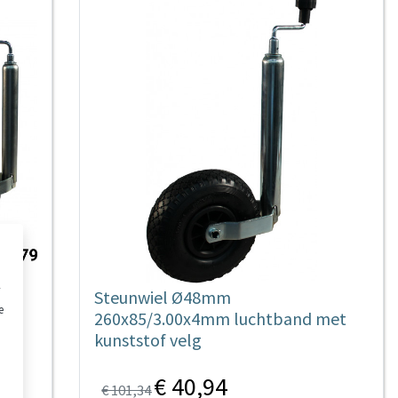
Steunwiel Ø48mm
e
260x85/3.00x4mm luchtband met
kunststof velg
€ 40,94
€ 101,34