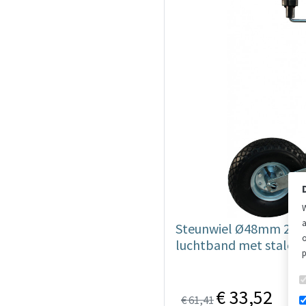
W
a
Steunwiel Ø48mm 260x
o
luchtband met stalen 
p
€ 33,52
€ 61,41