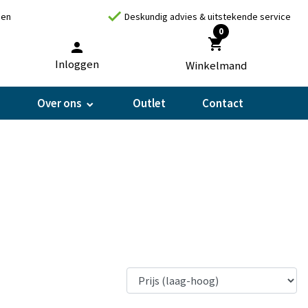
check
gen
Deskundig advies & uitstekende service
0
shopping_cart
person
Inloggen
Winkelmand
Over ons
Outlet
Contact