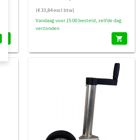
(€ 33,84 excl btw)
dag
Vandaag voor 15:00 besteld, zelfde dag
verzonden
hopping_cart
shopping_cart