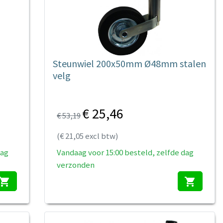
Steunwiel 200x50mm Ø48mm stalen
velg
€ 25,46
€ 53,19
(€ 21,05 excl btw)
dag
Vandaag voor 15:00 besteld, zelfde dag
verzonden
hopping_cart
shopping_cart