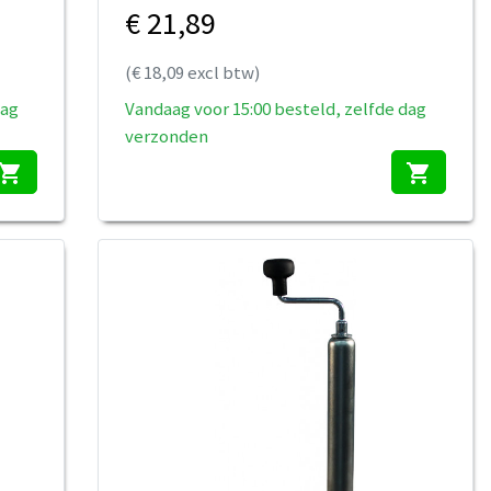
€ 21,89
(€ 18,09 excl btw)
dag
Vandaag voor 15:00 besteld, zelfde dag
verzonden
hopping_cart
shopping_cart