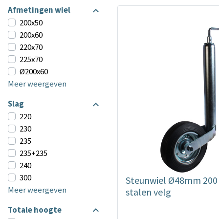
Afmetingen wiel
200x50
200x60
220x70
225x70
Ø200x60
Meer weergeven
Slag
220
230
235
235+235
240
300
Steunwiel Ø48mm 200
Meer weergeven
stalen velg
Totale hoogte