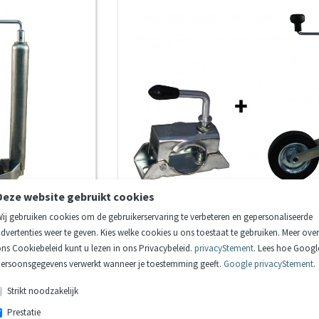
Deze website gebruikt cookies
ij gebruiken cookies om de gebruikerservaring te verbeteren en gepersonaliseerde
dvertenties weer te geven. Kies welke cookies u ons toestaat te gebruiken. Meer over
85/3.00-4
Neuswiel WW met klem WW
ns Cookiebeleid kunt u lezen in ons Privacybeleid.
privacyStement
. Lees hoe Googl
velg
opschroefbaar Ø48mm
ersoonsgegevens verwerkt wanneer je toestemming geeft.
Google privacyStement
.
Strikt noodzakelijk
€ 34,39
Prestatie