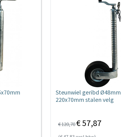
25x70mm
Steunwiel geribd Ø48mm
220x70mm stalen velg
€ 57,87
€ 120,70
(€ 47,83 excl btw)