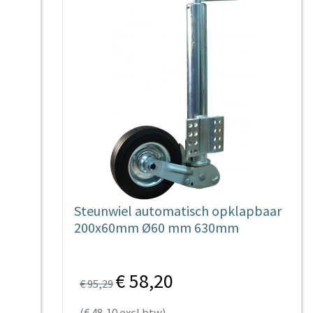
Steunwiel automatisch opklapbaar
200x60mm Ø60 mm 630mm
€ 58,20
€ 95,29
(€ 48,10 excl btw)