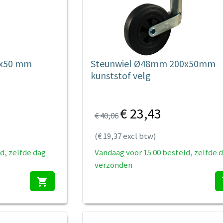
0x50 mm
Steunwiel Ø48mm 200x50mm
kunststof velg
€ 23,43
€ 40,06
(€ 19,37 excl btw)
d, zelfde dag
Vandaag voor 15:00 besteld, zelfde 
verzonden
shopping_cart
s